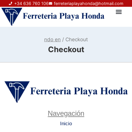
+34 636 760 106
ferreteriaplayahonda@hotmail.com
Sobre nosotros
ndo en
/
Checkout
Checkout
Navegación
Inicio