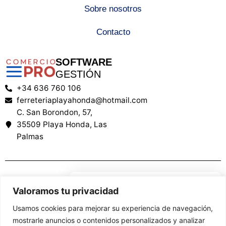
Sobre nosotros
Contacto
SOFTWARE
GESTIÓN
+34 636 760 106
ferreteriaplayahonda@hotmail.com
C. San Borondon, 57,
35509 Playa Honda, Las
Palmas
We care about your privacy
Valoramos tu privacidad
Financiado por la Unión Europea – NextGenerationEU. Sin embargo, los
In order to provide you a
puntos de vista y las opiniones expresadas son únicamente los del autor
Usamos cookies para mejorar su experiencia de navegación,
o autores y no reflejan necesariamente los de la Unión Europea o la
personalized shopping
mostrarle anuncios o contenidos personalizados y analizar
Comisión Europea. Ni la Unión Europea ni la Comisión Europea pueden