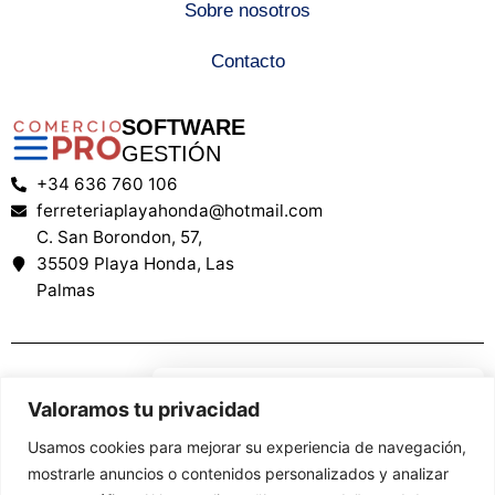
Sobre nosotros
Contacto
SOFTWARE
GESTIÓN
+34 636 760 106
ferreteriaplayahonda@hotmail.com
C. San Borondon, 57,
35509 Playa Honda, Las
Palmas
We care about your privacy
Valoramos tu privacidad
Financiado por la Unión Europea – NextGenerationEU. Sin embargo, los
In order to provide you a
puntos de vista y las opiniones expresadas son únicamente los del autor
Usamos cookies para mejorar su experiencia de navegación,
o autores y no reflejan necesariamente los de la Unión Europea o la
personalized shopping
mostrarle anuncios o contenidos personalizados y analizar
Comisión Europea. Ni la Unión Europea ni la Comisión Europea pueden
experience, our site uses